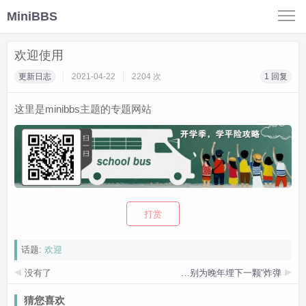
MiniBBS
欢迎使用
更新日志
2021-04-22
2204 次
1 回复
这里是minibbs主题的专题网站
打赏
话题:
欢迎
没有了
总是莫名出现腰痛，要留个心眼！别为晚年埋下一颗“炸弹”
猜您喜欢