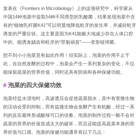
发表在《Frontiers in Microbiology》上的这项研究中，科学家从
中国14种泡菜中提取54种不同类型的乳酸菌，结果发现泡菜中含
有的“植物乳杆菌K41”可以明显地降低蛀牙的发生率，并减轻蛀牙
诱发的严重症状。这主要是因为K41能极大地减少存在人体口腔
中的、能诱发龋齿和蛀牙的“罪魁祸首”——变形链球菌。
想不到小小泡菜竟有如此作用！但实际上，泡菜的作用不止于
此，在自然发酵的过程中，泡菜会产生一系列复杂的变化，不仅
能保留蔬菜的营养价值，同时还具有防病和各种保健功能。
泡菜的四大保健功效
泡菜经盐水浸泡时，高渗透压会促使蔬菜脱水，其中有害微生物
的活动会受到抑制，而有益微生物会发酵产生有机酸，经过一系
列的反应最终形成酸辣可口的佳肴。泡菜的制作过程一般不会对
蔬菜的营养的价值造成太大的破坏，而且还能提高蔬菜本身的营
养价值与口感。泡菜的保健功能通常有以下几点：